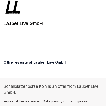
Lauber Live GmbH
Other events of Lauber Live GmbH
Schallplattenbörse Köln is an offer from Lauber Live
GmbH.
Imprint of the organizer
(opens in a new tab)
Data privacy of the organizer
(opens in 